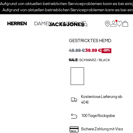
Aufgrund von aktuellen betrieblichen Serviceproblemen kann es bei eini
Aufgrund von aktuellen betrieblichen Serviceproblemen kann es bei ein
HERREN
DAMEN
KINDER
GESTRICKTES HEMD
49.99 €
39.99 €
-20%
SALE:
SCHWARZ / BLACK
Kostenlose Lieferung ab
40 €
100 Tage Rückgabe
Sichere Zahlung mit Visa