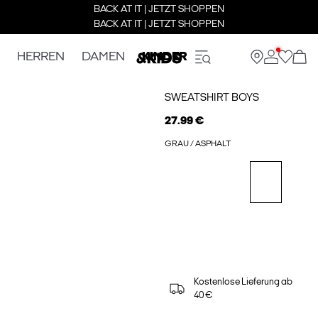
BACK AT IT | JETZT SHOPPEN
BACK AT IT | JETZT SHOPPEN
HERREN
DAMEN
KINDER
SWEATSHIRT BOYS
27.99 €
GRAU / ASPHALT
Kostenlose Lieferung ab
40 €