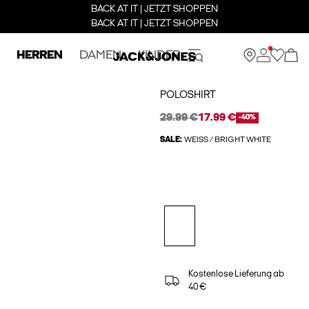
BACK AT IT | JETZT SHOPPEN
BACK AT IT | JETZT SHOPPEN
HERREN
DAMEN
KINDER
POLOSHIRT
29.99 €
17.99 €
-40%
SALE:
WEISS / BRIGHT WHITE
Kostenlose Lieferung ab
40 €