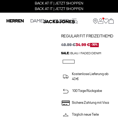
BACK AT IT | JETZT SHOPPEN
BACK AT IT | JETZT SHOPPEN
HERREN
DAMEN
KINDER
REGULAR FIT FREIZEITHEMD
49.99 €
34.99 €
-30%
SALE:
BLAU / FADED DENIM
Kostenlose Lieferung ab
40 €
100 Tage Rückgabe
Sichere Zahlung mit Visa
Täglich neue Teile