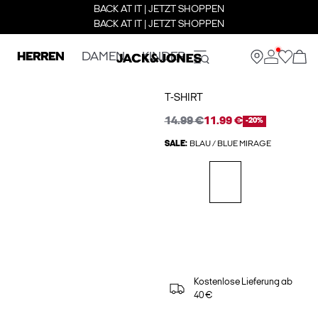
BACK AT IT | JETZT SHOPPEN
BACK AT IT | JETZT SHOPPEN
HERREN
DAMEN
KINDER
T-SHIRT
14.99 €
11.99 €
-20%
SALE:
BLAU / BLUE MIRAGE
Kostenlose Lieferung ab
40 €