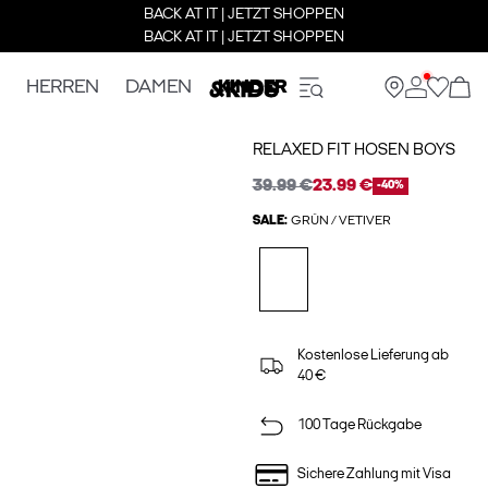
BACK AT IT | JETZT SHOPPEN
BACK AT IT | JETZT SHOPPEN
HERREN
DAMEN
KINDER
RELAXED FIT HOSEN BOYS
39.99 €
23.99 €
-40%
SALE:
GRÜN / VETIVER
Kostenlose Lieferung ab
40 €
100 Tage Rückgabe
Sichere Zahlung mit Visa