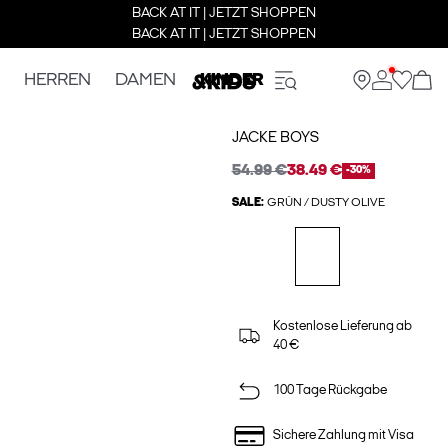
BACK AT IT | JETZT SHOPPEN
BACK AT IT | JETZT SHOPPEN
HERREN
DAMEN
KINDER
JACKE BOYS
54.99 €
38.49 €
-30%
SALE:
GRÜN / DUSTY OLIVE
Kostenlose Lieferung ab
40 €
100 Tage Rückgabe
Sichere Zahlung mit Visa