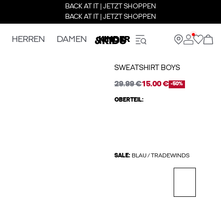
BACK AT IT | JETZT SHOPPEN
BACK AT IT | JETZT SHOPPEN
HERREN
DAMEN
KINDER
SWEATSHIRT BOYS
29.99 €
15.00 €
-50%
OBERTEIL:
SALE:
BLAU / TRADEWINDS