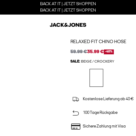
BACK AT IT | JETZT SHOPPEN
BACK AT IT | JETZT SHOPPEN
RELAXED FIT CHINO HOSE
59.99 €
35.99 €
-40%
SALE:
BEIGE / CROCKERY
Kostenlose Lieferung ab 40 €
100 Tage Rückgabe
Sichere Zahlung mit Visa