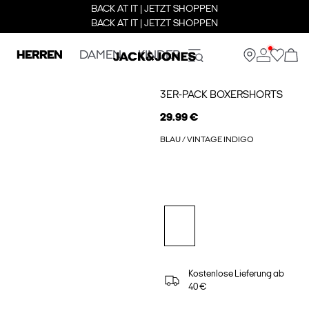
BACK AT IT | JETZT SHOPPEN
BACK AT IT | JETZT SHOPPEN
HERREN
DAMEN
KINDER
3ER-PACK BOXERSHORTS
29.99 €
BLAU / VINTAGE INDIGO
Kostenlose Lieferung ab
40 €