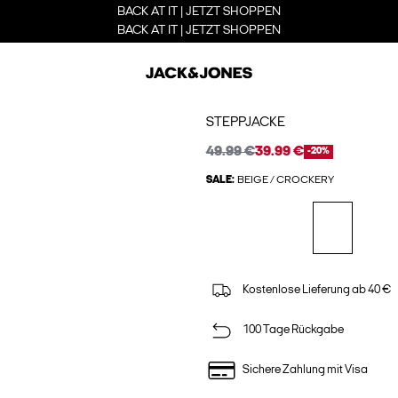
BACK AT IT | JETZT SHOPPEN
BACK AT IT | JETZT SHOPPEN
STEPPJACKE
49.99 €
39.99 €
-20%
SALE:
BEIGE / CROCKERY
Kostenlose Lieferung ab 40 €
100 Tage Rückgabe
Sichere Zahlung mit Visa