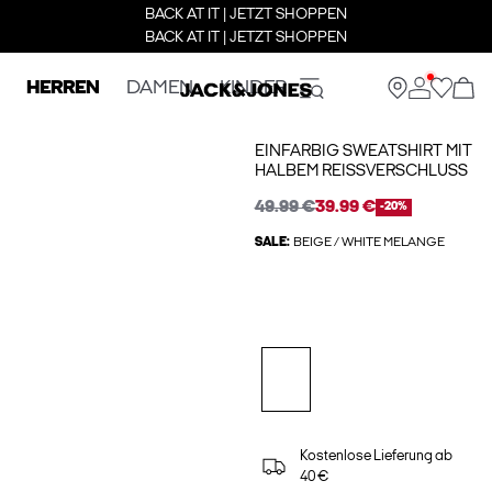
BACK AT IT | JETZT SHOPPEN
BACK AT IT | JETZT SHOPPEN
HERREN
DAMEN
KINDER
EINFARBIG SWEATSHIRT MIT
HALBEM REISSVERSCHLUSS
49.99 €
39.99 €
-20%
SALE:
BEIGE / WHITE MELANGE
Kostenlose Lieferung ab
40 €