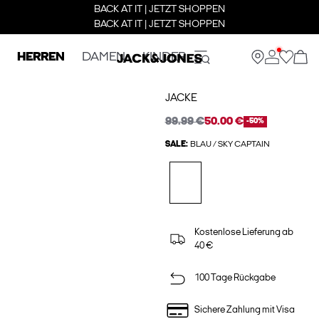
BACK AT IT | JETZT SHOPPEN
BACK AT IT | JETZT SHOPPEN
HERREN
DAMEN
KINDER
JACKE
99.99 €
50.00 €
-50%
SALE:
BLAU / SKY CAPTAIN
Kostenlose Lieferung ab
40 €
100 Tage Rückgabe
Sichere Zahlung mit Visa