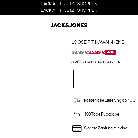
BACK AT IT | JETZT SHOPPEN
BACK AT IT | JETZT SHOPPEN
LOOSE FIT HAWAII-HEMD
39.99 €
23.99 €
-40%
GRÜN / DRIED SAGE/GREEN
Kostenlose Lieferung ab 40 €
100 Tage Rückgabe
Sichere Zahlung mit Visa