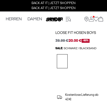
BACK AT IT | JETZT SHOPPEN
BACK AT IT | JETZT SHOPPEN
HERREN
DAMEN
KINDER
LOOSE FIT HOSEN BOYS
39.99 €
20.00 €
-50%
SALE:
SCHWARZ / BLACKSAND
Kostenlose Lieferung ab
40 €