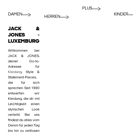
PLUS
DAMEN
KINDER
HERREN
JACK &
JONES -
LUXEMBURG
Willkommen bei
JACK & JONES,
deiner Go-to-
Adresse für
Kleidung
, Style &
Statement-Pieces,
die für sich
sprechen. Seit 1990
entwerfen wir
Kleidung, die dir mit
Leichtigkeit einen
stylischen Look
verleiht. Bei uns
findest du alles vom
Denim für jeden Tag
bis hin zu zeitlosen