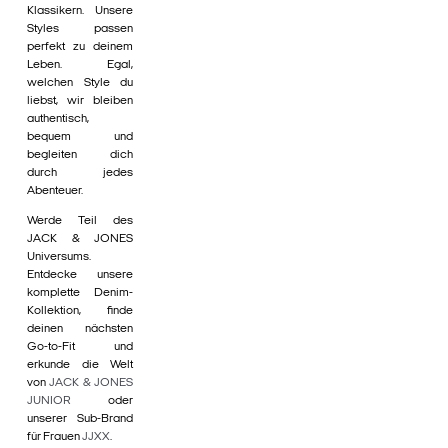
Klassikern. Unsere
Styles passen
perfekt zu deinem
Leben. Egal,
welchen Style du
liebst, wir bleiben
authentisch,
bequem und
begleiten dich
durch jedes
Abenteuer.
Werde Teil des
JACK & JONES
Universums.
Entdecke unsere
komplette Denim-
Kollektion, finde
deinen nächsten
Go-to-Fit und
erkunde die Welt
von
JACK & JONES
JUNIOR
oder
unserer Sub-Brand
für Frauen
JJXX
.