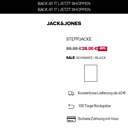
BACK AT IT | JETZT SHOPPEN
BACK AT IT | JETZT SHOPPEN
STEPPJACKE
69.99 €
28.00 €
-60%
SALE:
SCHWARZ / BLACK
Kostenlose Lieferung ab 40 €
100 Tage Rückgabe
Sichere Zahlung mit Visa