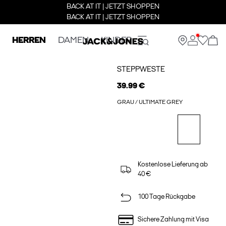
BACK AT IT | JETZT SHOPPEN
BACK AT IT | JETZT SHOPPEN
HERREN
DAMEN
KINDER
STEPPWESTE
39.99 €
GRAU / ULTIMATE GREY
Kostenlose Lieferung ab
40 €
100 Tage Rückgabe
Sichere Zahlung mit Visa