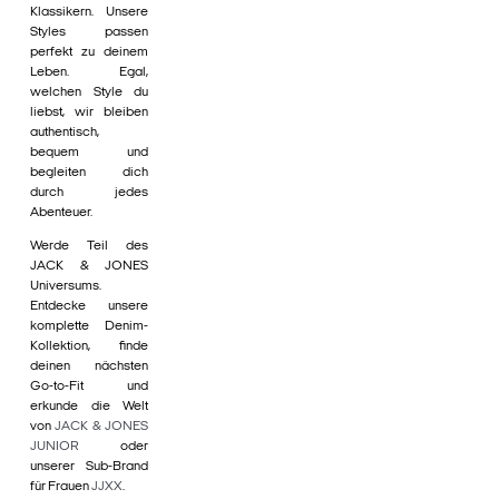
Klassikern. Unsere
Styles passen
perfekt zu deinem
Leben. Egal,
welchen Style du
liebst, wir bleiben
authentisch,
bequem und
begleiten dich
durch jedes
Abenteuer.
Werde Teil des
JACK & JONES
Universums.
Entdecke unsere
komplette Denim-
Kollektion, finde
deinen nächsten
Go-to-Fit und
erkunde die Welt
von
JACK & JONES
JUNIOR
oder
unserer Sub-Brand
für Frauen
JJXX
.