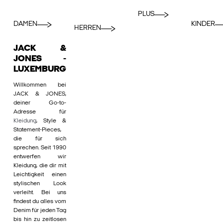
PLUS
DAMEN
KINDER
HERREN
JACK &
JONES -
LUXEMBURG
Willkommen bei
JACK & JONES,
deiner Go-to-
Adresse für
Kleidung
, Style &
Statement-Pieces,
die für sich
sprechen. Seit 1990
entwerfen wir
Kleidung, die dir mit
Leichtigkeit einen
stylischen Look
verleiht. Bei uns
findest du alles vom
Denim für jeden Tag
bis hin zu zeitlosen