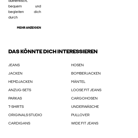
authentisch,
bequem und
begleiten dich
durch
MEHR ANZEIGEN
DAS KÖNNTE DICH INTERESSIEREN
JEANS
HOSEN
JACKEN
BOMBERJACKEN
HEMDJACKEN
MÄNTEL
ANZUG-SETS
LOOSE FIT JEANS
PARKAS
CARGOHOSEN
T-SHIRTS
UNDERWÄSCHE
ORIGINALS STUDIO
PULLOVER
CARDIGANS
WIDE FIT JEANS