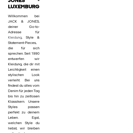
JONES -
LUXEMBURG
Willkommen bei
JACK & JONES,
deiner Go-to-
Adresse für
Kleidung
, Style &
Statement-Pieces,
die für sich
sprechen. Seit 1990
entwerfen wir
Kleidung, die dir mit
Leichtigkeit einen
stylischen Look
verleiht. Bei uns
findest du alles vom
Denim für jeden Tag
bis hin zu zeitlosen
Klassikern. Unsere
Styles passen
perfekt zu deinem
Leben. Egal,
welchen Style du
liebst, wir bleiben