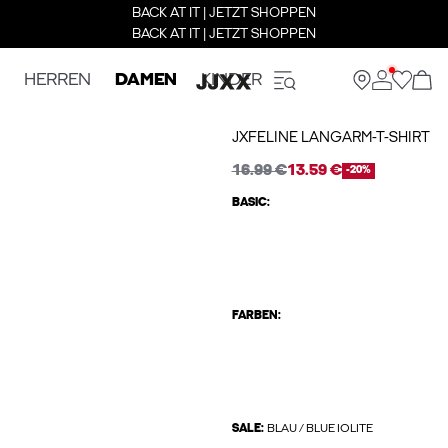
BACK AT IT | JETZT SHOPPEN
BACK AT IT | JETZT SHOPPEN
HERREN
DAMEN
KINDER
JXFELINE LANGARM-T-SHIRT
16.99 €
13.59 €
-20%
BASIC:
FARBEN:
SALE:
BLAU / BLUE IOLITE