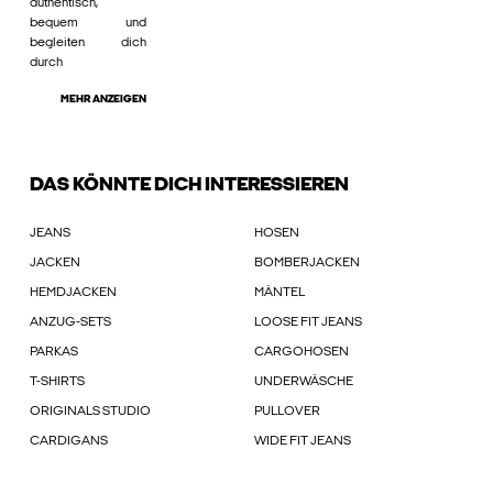
authentisch,
bequem und
begleiten dich
durch
MEHR ANZEIGEN
DAS KÖNNTE DICH INTERESSIEREN
JEANS
HOSEN
JACKEN
BOMBERJACKEN
HEMDJACKEN
MÄNTEL
ANZUG-SETS
LOOSE FIT JEANS
PARKAS
CARGOHOSEN
T-SHIRTS
UNDERWÄSCHE
ORIGINALS STUDIO
PULLOVER
CARDIGANS
WIDE FIT JEANS