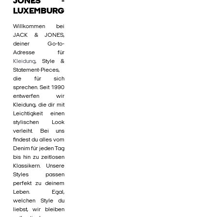
JONES -
LUXEMBURG
Willkommen bei
JACK & JONES,
deiner Go-to-
Adresse für
Kleidung
, Style &
Statement-Pieces,
die für sich
sprechen. Seit 1990
entwerfen wir
Kleidung, die dir mit
Leichtigkeit einen
stylischen Look
verleiht. Bei uns
findest du alles vom
Denim für jeden Tag
bis hin zu zeitlosen
Klassikern. Unsere
Styles passen
perfekt zu deinem
Leben. Egal,
welchen Style du
liebst, wir bleiben