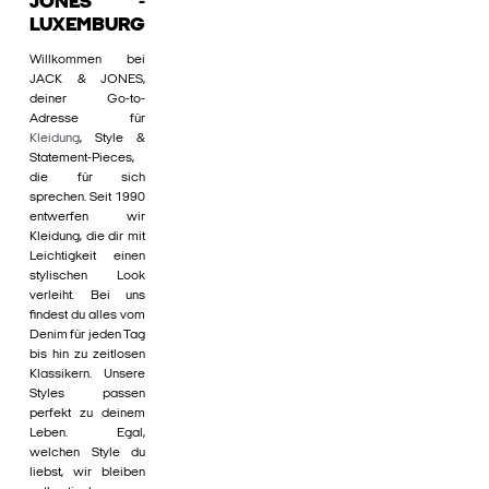
JONES -
LUXEMBURG
Willkommen bei
JACK & JONES,
deiner Go-to-
Adresse für
Kleidung
, Style &
Statement-Pieces,
die für sich
sprechen. Seit 1990
entwerfen wir
Kleidung, die dir mit
Leichtigkeit einen
stylischen Look
verleiht. Bei uns
findest du alles vom
Denim für jeden Tag
bis hin zu zeitlosen
Klassikern. Unsere
Styles passen
perfekt zu deinem
Leben. Egal,
welchen Style du
liebst, wir bleiben