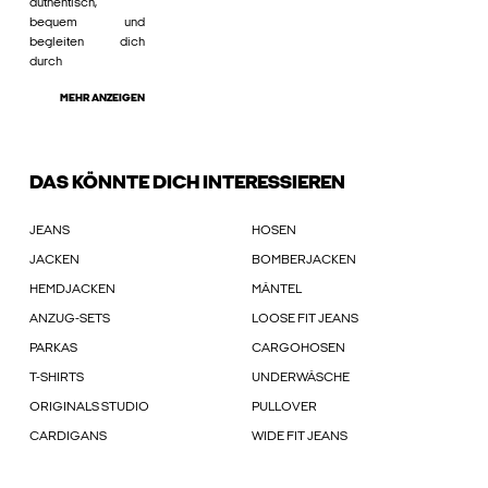
authentisch,
bequem und
begleiten dich
durch
MEHR ANZEIGEN
DAS KÖNNTE DICH INTERESSIEREN
JEANS
HOSEN
JACKEN
BOMBERJACKEN
HEMDJACKEN
MÄNTEL
ANZUG-SETS
LOOSE FIT JEANS
PARKAS
CARGOHOSEN
T-SHIRTS
UNDERWÄSCHE
ORIGINALS STUDIO
PULLOVER
CARDIGANS
WIDE FIT JEANS