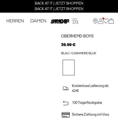
BACK AT IT | JETZT SHOPPEN
BACK AT IT | JETZT SHOPPEN
HERREN
DAMEN
KINDER
OBERHEMD BOYS
39.99 €
BLAU / CASHMERE BLUE
Kostenlose Lieferung ab
40 €
100 Tage Rückgabe
Sichere Zahlung mit Visa