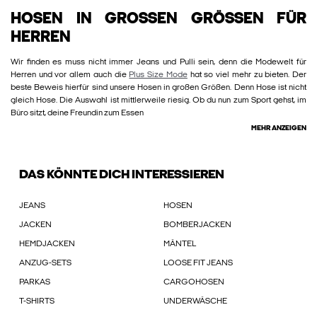
HOSEN IN GROSSEN GRÖSSEN FÜR HE
RREN
Wir finden es muss nicht immer Jeans und Pulli sein, denn die Modewelt für
Herren und vor allem auch die
Plus Size Mode
hat so viel mehr zu bieten. Der
beste Beweis hierfür sind unsere Hosen in großen Größen. Denn Hose ist nicht
gleich Hose. Die Auswahl ist mittlerweile riesig. Ob du nun zum Sport gehst, im
Büro sitzt, deine Freundin zum Essen
MEHR ANZEIGEN
DAS KÖNNTE DICH INTERESSIEREN
JEANS
HOSEN
JACKEN
BOMBERJACKEN
HEMDJACKEN
MÄNTEL
ANZUG-SETS
LOOSE FIT JEANS
PARKAS
CARGOHOSEN
T-SHIRTS
UNDERWÄSCHE