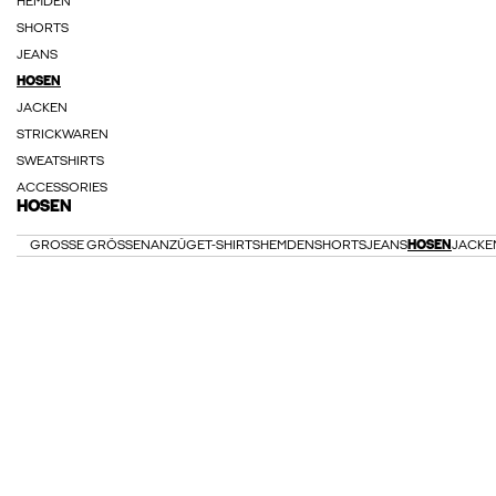
HEMDEN
SHORTS
JEANS
HOSEN
JACKEN
STRICKWAREN
SWEATSHIRTS
ACCESSORIES
HOSEN
GROSSE GRÖSSEN
ANZÜGE
T-SHIRTS
HEMDEN
SHORTS
JEANS
HOSEN
JACKE