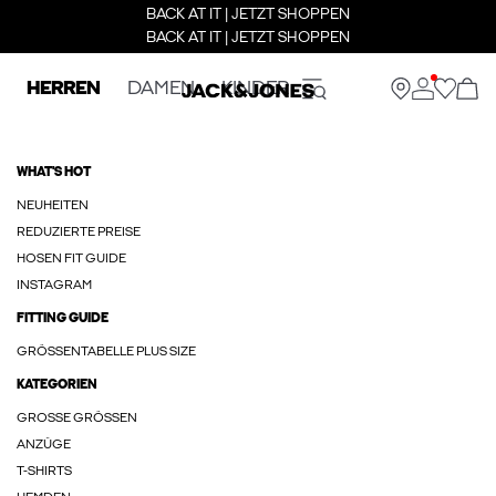
BACK AT IT | JETZT SHOPPEN
BACK AT IT | JETZT SHOPPEN
HERREN
DAMEN
KINDER
WHAT'S HOT
NEUHEITEN
REDUZIERTE PREISE
HOSEN FIT GUIDE
INSTAGRAM
FITTING GUIDE
GRÖSSENTABELLE PLUS SIZE
KATEGORIEN
GROSSE GRÖSSEN
ANZÜGE
T-SHIRTS