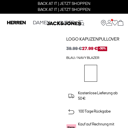
BACK AT IT | JETZT SHOPPEN
BACK AT IT | JETZT SHOPPEN
HERREN
DAMEN
KINDER
LOGO KAPUZENPULLOVER
39.99 €
27.99 €
-30%
BLAU / NAVY BLAZER
Kostenlose Lieferung ab
50 €
100 Tage Rückgabe
Kauf auf Rechnung mit