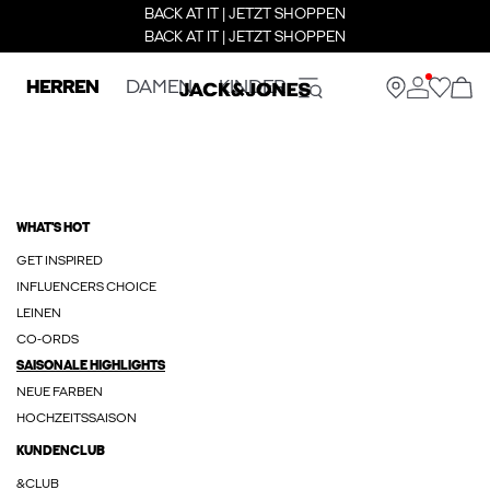
BACK AT IT | JETZT SHOPPEN
BACK AT IT | JETZT SHOPPEN
HERREN
DAMEN
KINDER
WHAT'S HOT
GET INSPIRED
INFLUENCERS CHOICE
LEINEN
CO-ORDS
SAISONALE HIGHLIGHTS
NEUE FARBEN
HOCHZEITSSAISON
KUNDENCLUB
&CLUB