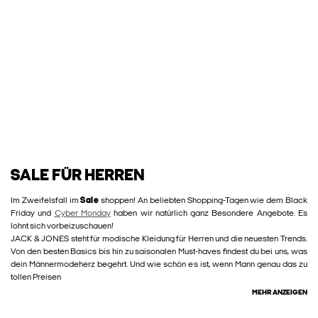
SALE FÜR HERREN
Im Zweifelsfall im
Sale
shoppen! An beliebten Shopping-Tagen wie dem Black
Friday und
Cyber Monday
haben wir natürlich ganz Besondere Angebote. Es
lohnt sich vorbeizuschauen!
JACK & JONES steht für modische Kleidung für Herren und die neuesten Trends.
Von den besten Basics bis hin zu saisonalen Must-haves findest du bei uns, was
dein Männermodeherz begehrt. Und wie schön es ist, wenn Mann genau das zu
tollen Preisen
MEHR ANZEIGEN