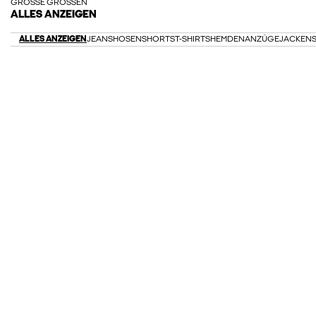
GROSSE GRÖSSEN
ALLES ANZEIGEN
ALLES ANZEIGEN
JEANS
HOSEN
SHORTS
T-SHIRTS
HEMDEN
ANZÜGE
JACKEN