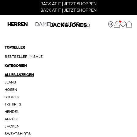
BACK AT IT | JETZT SHOPPEN
BACK AT IT | JETZT SHOPPEN
HERREN
DAMEN
KINDER
TOPSELLER
BESTSELLER IM SALE
KATEGORIEN
ALLES ANZEIGEN
JEANS
HOSEN
SHORTS
T-SHIRTS
HEMDEN
ANZÜGE
JACKEN
SWEATSHIRTS