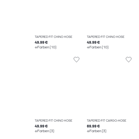
TAPERED FIT CHINO HOSE
TAPERED FIT CHINO HOSE
49.99 €
49.99 €
Farben (10)
Farben (10)
TAPERED FIT CHINO HOSE
TAPERED FIT CARGO-HOSE
49.99 €
69.99 €
Farben (3)
Farben (3)