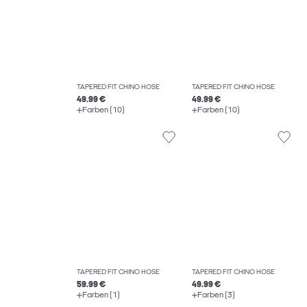
TAPERED FIT CHINO HOSE
TAPERED FIT CHINO HOSE
49.99 €
49.99 €
Farben (10)
Farben (10)
TAPERED FIT CHINO HOSE
TAPERED FIT CHINO HOSE
59.99 €
49.99 €
Farben (1)
Farben (3)