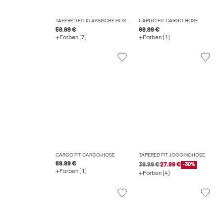
TAPERED FIT KLASSISCHE HOSEN
CARGO FIT CARGO-HOSE
59.99 €
69.99 €
Farben (7)
Farben (1)
CARGO FIT CARGO-HOSE
TAPERED FIT JOGGINGHOSE
69.99 €
39.99 €
27.99 €
-30%
Farben (1)
Farben (4)