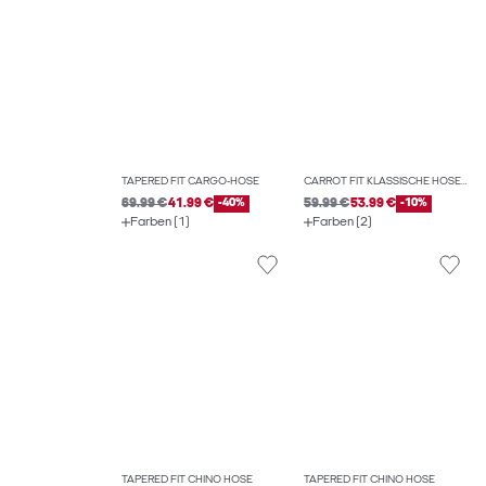
TAPERED FIT CARGO-HOSE
CARROT FIT KLASSISCHE HOSEN
69.99 €
41.99 €
-40%
59.99 €
53.99 €
-10%
Farben (1)
Farben (2)
TAPERED FIT CHINO HOSE
TAPERED FIT CHINO HOSE