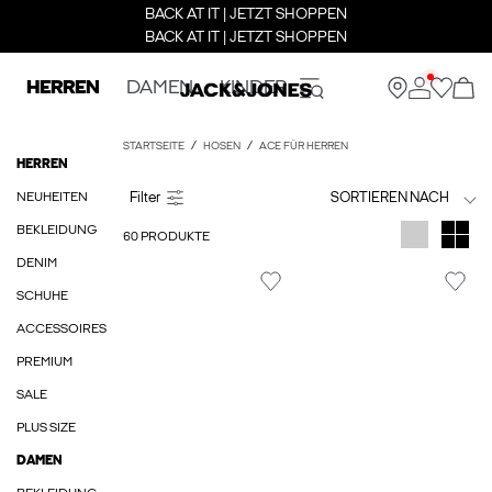
BACK AT IT | JETZT SHOPPEN
BACK AT IT | JETZT SHOPPEN
HERREN
DAMEN
KINDER
STARTSEITE
HOSEN
ACE FÜR HERREN
HERREN
NEUHEITEN
SORTIEREN NACH
BEKLEIDUNG
60 PRODUKTE
DENIM
SCHUHE
ACCESSOIRES
PREMIUM
SALE
PLUS SIZE
DAMEN