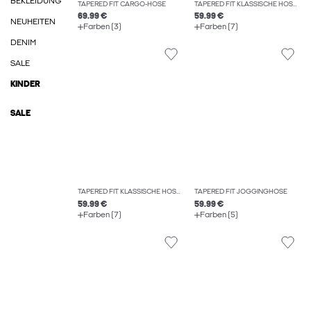
BEKLEIDUNG
TAPERED FIT CARGO-HOSE
TAPERED FIT KLASSISCHE HOSEN
69.99 €
59.99 €
NEUHEITEN
Farben (3)
Farben (7)
DENIM
SALE
KINDER
SALE
TAPERED FIT KLASSISCHE HOSEN
TAPERED FIT JOGGINGHOSE
59.99 €
59.99 €
Farben (7)
Farben (5)