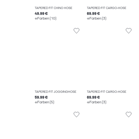
TAPERED FIT CHINO HOSE
TAPERED FIT CARGO-HOSE
49.99 €
69.99 €
Farben (10)
Farben (3)
TAPERED FIT JOGGINGHOSE
TAPERED FIT CARGO-HOSE
59.99 €
69.99 €
Farben (5)
Farben (3)