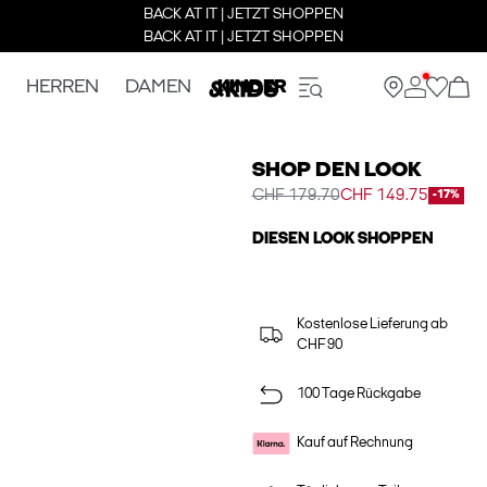
BACK AT IT | JETZT SHOPPEN
BACK AT IT | JETZT SHOPPEN
HERREN
DAMEN
KINDER
SHOP DEN LOOK
CHF 179.70
CHF 149.75
-17%
DIESEN LOOK SHOPPEN
Kostenlose Lieferung ab
CHF 90
100 Tage Rückgabe
Kauf auf Rechnung