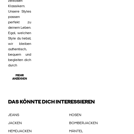
zeitlosen
Klassikern.
Unsere Styles
passen
perfekt zu
deinem Leben.
Egal, welchen
Style du liebst,
wir bleiben
authentisch,
bequem und
begleiten dich
durch
MEHR
ANZEIGEN
DAS KÖNNTE DICH INTERESSIEREN
JEANS
HOSEN
JACKEN
BOMBERJACKEN
HEMDJACKEN
MÄNTEL