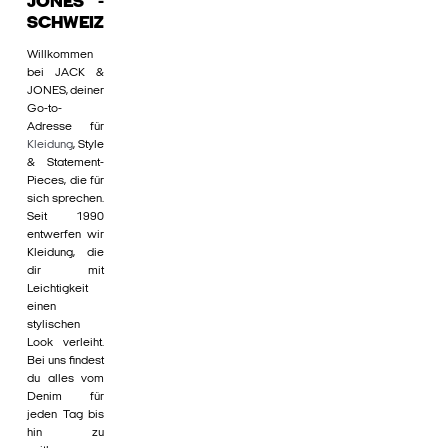
JONES -
SCHWEIZ
Willkommen
bei JACK &
JONES, deiner
Go-to-
Adresse für
Kleidung
, Style
& Statement-
Pieces, die für
sich sprechen.
Seit 1990
entwerfen wir
Kleidung, die
dir mit
Leichtigkeit
einen
stylischen
Look verleiht.
Bei uns findest
du alles vom
Denim für
jeden Tag bis
hin zu