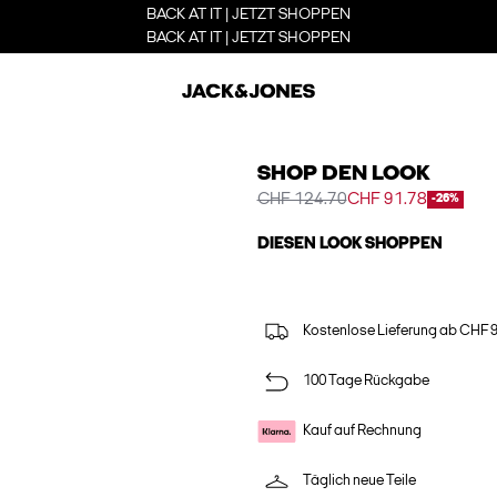
BACK AT IT | JETZT SHOPPEN
BACK AT IT | JETZT SHOPPEN
SHOP DEN LOOK
CHF 124.70
CHF 91.78
-26%
DIESEN LOOK SHOPPEN
Kostenlose Lieferung ab CHF 
100 Tage Rückgabe
Kauf auf Rechnung
Täglich neue Teile