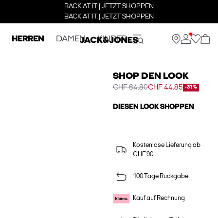
BACK AT IT | JETZT SHOPPEN
BACK AT IT | JETZT SHOPPEN
HERREN
DAMEN
KINDER
SHOP DEN LOOK
CHF 64.80
CHF 44.85
-31%
DIESEN LOOK SHOPPEN
Kostenlose Lieferung ab
CHF 90
100 Tage Rückgabe
Kauf auf Rechnung