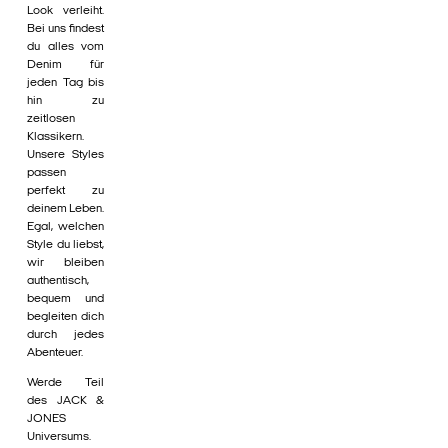
Look verleiht.
Bei uns findest
du alles vom
Denim für
jeden Tag bis
hin zu
zeitlosen
Klassikern.
Unsere Styles
passen
perfekt zu
deinem Leben.
Egal, welchen
Style du liebst,
wir bleiben
authentisch,
bequem und
begleiten dich
durch jedes
Abenteuer.
Werde Teil
des JACK &
JONES
Universums.