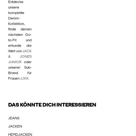
Entdecke
unsere
komplette
Denim-
Kollektion,
finde deinen
nächsten Go-
to-Fit und
erkunde die
Welt von
JACK
& JONES
JUNIOR
oder
unserer Sub-
Brand für
Frauen
JJXX
.
DAS KÖNNTE DICH INTERESSIEREN
JEANS
JACKEN
HEMDJACKEN