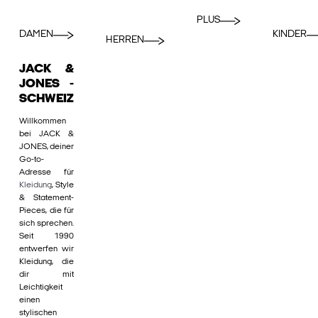
PLUS
DAMEN
KINDER
HERREN
JACK &
JONES -
SCHWEIZ
Willkommen
bei JACK &
JONES, deiner
Go-to-
Adresse für
Kleidung
, Style
& Statement-
Pieces, die für
sich sprechen.
Seit 1990
entwerfen wir
Kleidung, die
dir mit
Leichtigkeit
einen
stylischen