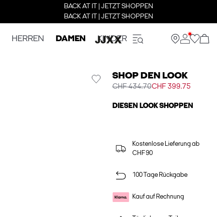
BACK AT IT | JETZT SHOPPEN
BACK AT IT | JETZT SHOPPEN
HERREN
DAMEN
KINDER
SHOP DEN LOOK
CHF 434.70
CHF 399.75
DIESEN LOOK SHOPPEN
Kostenlose Lieferung ab
CHF 90
100 Tage Rückgabe
Kauf auf Rechnung