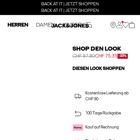
BACK AT IT | JETZT SHOPPEN
BACK AT IT | JETZT SHOPPEN
HERREN
DAMEN
KINDER
SHOP DEN LOOK
CHF 97.80
CHF 75.35
-23%
DIESEN LOOK SHOPPEN
Kostenlose Lieferung ab
CHF 90
100 Tage Rückgabe
Kauf auf Rechnung