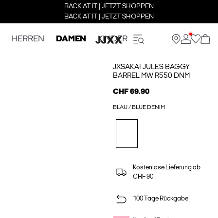
BACK AT IT | JETZT SHOPPEN
BACK AT IT | JETZT SHOPPEN
HERREN
DAMEN
KINDER
JXSAKAI JULES BAGGY
BARREL MW R550 DNM
CHF 69.90
BLAU / BLUE DENIM
Kostenlose Lieferung ab
CHF 90
100 Tage Rückgabe