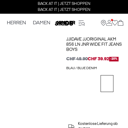
BACK AT IT | JETZT SHOPPEN
BACK AT IT | JETZT SHOPPEN
HERREN
DAMEN
KINDER
JJIDAVE JJORIGINAL AKM
856 LN JNR WIDE FIT JEANS
BOYS
CHF 49.90
CHF 39.92
-20%
BLAU / BLUE DENIM
Kostenlose Lieferung ab