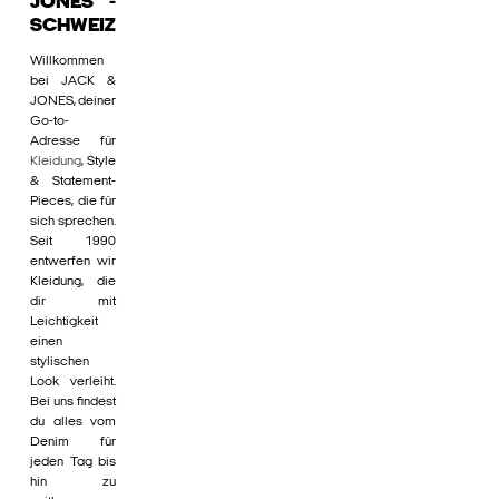
JONES -
SCHWEIZ
Willkommen
bei JACK &
JONES, deiner
Go-to-
Adresse für
Kleidung
, Style
& Statement-
Pieces, die für
sich sprechen.
Seit 1990
entwerfen wir
Kleidung, die
dir mit
Leichtigkeit
einen
stylischen
Look verleiht.
Bei uns findest
du alles vom
Denim für
jeden Tag bis
hin zu