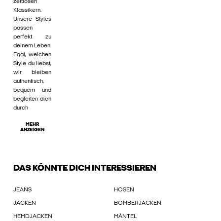
zeitlosen
Klassikern.
Unsere Styles
passen
perfekt zu
deinem Leben.
Egal, welchen
Style du liebst,
wir bleiben
authentisch,
bequem und
begleiten dich
durch
MEHR
ANZEIGEN
DAS KÖNNTE DICH INTERESSIEREN
JEANS
HOSEN
JACKEN
BOMBERJACKEN
HEMDJACKEN
MÄNTEL