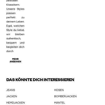
zeitlosen
Klassikern.
Unsere Styles
passen
perfekt zu
deinem Leben.
Egal, welchen
Style du liebst,
wir bleiben
authentisch,
bequem und
begleiten dich
durch
MEHR
ANZEIGEN
DAS KÖNNTE DICH INTERESSIEREN
JEANS
HOSEN
JACKEN
BOMBERJACKEN
HEMDJACKEN
MÄNTEL