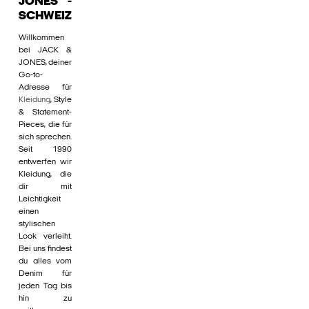
JONES -
SCHWEIZ
Willkommen
bei JACK &
JONES, deiner
Go-to-
Adresse für
Kleidung
, Style
& Statement-
Pieces, die für
sich sprechen.
Seit 1990
entwerfen wir
Kleidung, die
dir mit
Leichtigkeit
einen
stylischen
Look verleiht.
Bei uns findest
du alles vom
Denim für
jeden Tag bis
hin zu