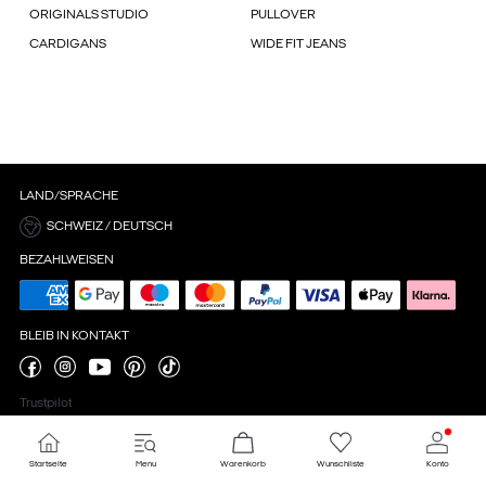
ORIGINALS STUDIO
PULLOVER
CARDIGANS
WIDE FIT JEANS
LAND/SPRACHE
SCHWEIZ / DEUTSCH
BEZAHLWEISEN
BLEIB IN KONTAKT
Trustpilot
Startseite
Menu
Warenkorb
Wunschliste
Konto
Cookie-Einstellungen