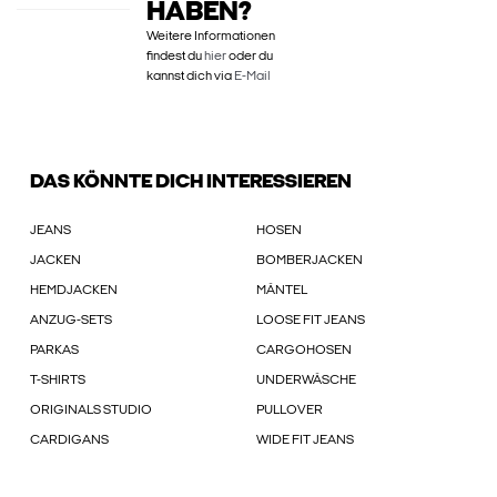
HABEN?
Weitere Informationen
findest du
hier
oder du
kannst dich via
E-Mail
DAS KÖNNTE DICH INTERESSIEREN
JEANS
HOSEN
JACKEN
BOMBERJACKEN
HEMDJACKEN
MÄNTEL
ANZUG-SETS
LOOSE FIT JEANS
PARKAS
CARGOHOSEN
T-SHIRTS
UNDERWÄSCHE
ORIGINALS STUDIO
PULLOVER
CARDIGANS
WIDE FIT JEANS