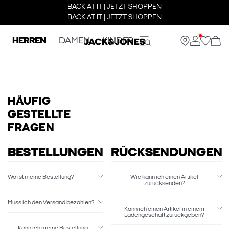
BACK AT IT | JETZT SHOPPEN
BACK AT IT | JETZT SHOPPEN
HERREN
DAMEN
KINDER
HÄUFIG
GESTELLTE
FRAGEN
BESTELLUNGEN
RÜCKSENDUNGEN
Wo ist meine Bestellung?
Wie kann ich einen Artikel
zurücksenden?
Muss ich den Versand bezahlen?
Kann ich einen Artikel in einem
Ladengeschäft zurückgeben?
Kann ich meine Bestellung