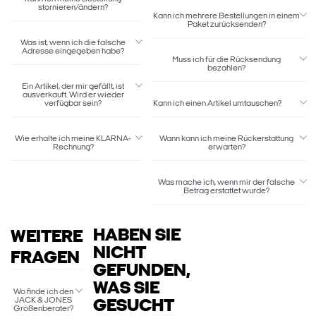
stornieren/ändern?
Kann ich mehrere Bestellungen in einem
Paket zurücksenden?
Was ist, wenn ich die falsche
Adresse eingegeben habe?
Muss ich für die Rücksendung
bezahlen?
Ein Artikel, der mir gefällt, ist
ausverkauft. Wird er wieder
verfügbar sein?
Kann ich einen Artikel umtauschen?
Wie erhalte ich meine KLARNA-
Wann kann ich meine Rückerstattung
Rechnung?
erwarten?
Was mache ich, wenn mir der falsche
Betrag erstattet wurde?
HABEN SIE
WEITERE
NICHT
FRAGEN
GEFUNDEN,
WAS SIE
Wo finde ich den
JACK & JONES
GESUCHT
Größenberater?