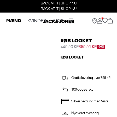
BACK AT IT | SHOP NU
BACK AT IT | SHOP NU
MÆND
KVINDER
BØRN
KØB LOOKET
449.90 KR
359.91 KR
-20%
KØB LOOKET
Gratis levering over 399 KR
100 dages retur
Sikker betaling med Visa
Nye varer hver dag