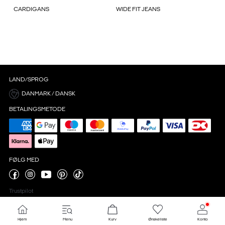
CARDIGANS
WIDE FIT JEANS
LAND/SPROG
DANMARK / DANSK
BETALINGSMETODE
FØLG MED
Trustpilot
Hjem
Menu
Kurv
Ønskeliste
Konto
Cookieindstillinger