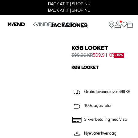
BACK AT IT | SHOP NU
BACK AT IT | SHOP NU
MÆND
KVINDER
BØRN
KØB LOOKET
599.90 KR
509.91 KR
-15%
KØB LOOKET
Gratis levering over 399 KR
100 dages retur
Sikker betaling med Visa
Nye varer hver dag