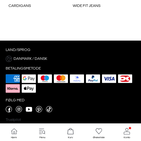
CARDIGANS
WIDE FIT JEANS
LAND/SPROG
DANMARK / DANSK
BETALINGSMETODE
FØLG MED
Trustpilot
Hjem
Menu
Kurv
Ønskeliste
Konto
Cookieindstillinger