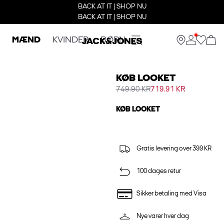
BACK AT IT | SHOP NU
BACK AT IT | SHOP NU
MÆND
KVINDER
BØRN
KØB LOOKET
749.90 KR
719.91 KR
KØB LOOKET
Gratis levering over 399 KR
100 dages retur
Sikker betaling med Visa
Nye varer hver dag