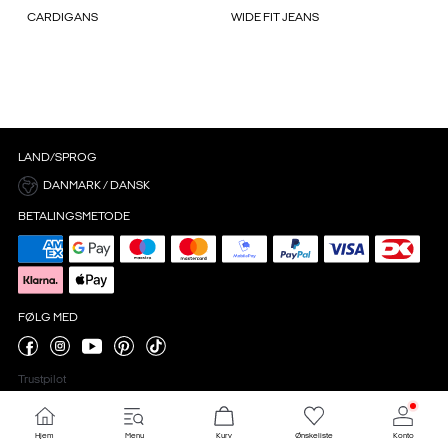
CARDIGANS
WIDE FIT JEANS
LAND/SPROG
DANMARK / DANSK
BETALINGSMETODE
FØLG MED
Trustpilot
Hjem
Menu
Kurv
Ønskeliste
Konto
Cookieindstillinger