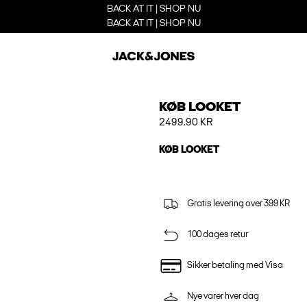
BACK AT IT | SHOP NU
BACK AT IT | SHOP NU
KØB LOOKET
2499.90 KR
KØB LOOKET
Gratis levering over 399 KR
100 dages retur
Sikker betaling med Visa
Nye varer hver dag