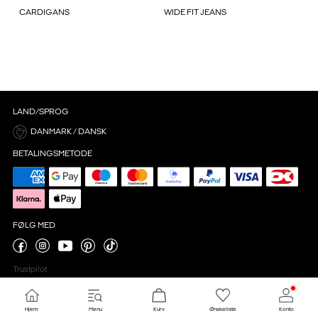
CARDIGANS
WIDE FIT JEANS
LAND/SPROG
DANMARK / DANSK
BETALINGSMETODE
FØLG MED
Trustpilot
Hjem
Menu
Kurv
Ønskeliste
Konto
Cookieindstillinger