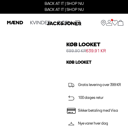
BACK AT IT | SHOP NU
BACK AT IT | SHOP NU
MÆND
KVINDER
BØRN
KØB LOOKET
699.90 KR
639.91 KR
KØB LOOKET
Gratis levering over 399 KR
100 dages retur
Sikker betaling med Visa
Nye varer hver dag