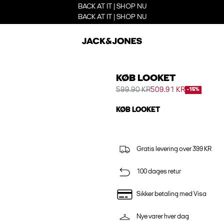
BACK AT IT | SHOP NU
BACK AT IT | SHOP NU
KØB LOOKET
599.90 KR
509.91 KR
-15%
KØB LOOKET
Gratis levering over 399 KR
100 dages retur
Sikker betaling med Visa
Nye varer hver dag