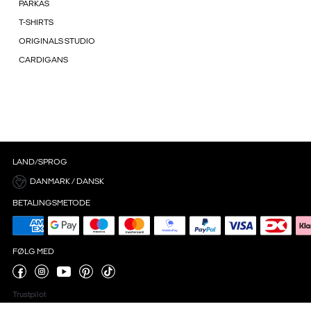
PARKAS
T-SHIRTS
ORIGINALS STUDIO
CARDIGANS
LAND/SPROG
DANMARK / DANSK
BETALINGSMETODE
FØLG MED
Trustpilot