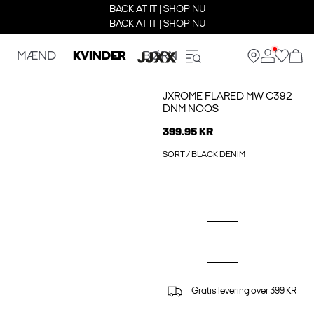
BACK AT IT | SHOP NU
BACK AT IT | SHOP NU
MÆND
KVINDER
BØRN
JXROME FLARED MW C392
DNM NOOS
399.95 KR
SORT / BLACK DENIM
Gratis levering over 399 KR