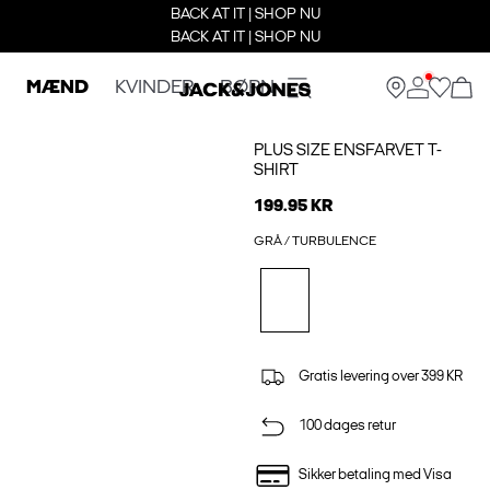
BACK AT IT | SHOP NU
BACK AT IT | SHOP NU
MÆND
KVINDER
BØRN
PLUS SIZE ENSFARVET T-
SHIRT
199.95 KR
GRÅ / TURBULENCE
Gratis levering over 399 KR
100 dages retur
Sikker betaling med Visa